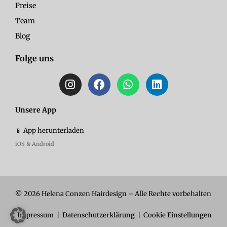
Preise
Team
Blog
Folge uns
I
F
W
L
n
a
h
i
s
c
a
n
t
e
t
k
Unsere App
a
b
s
e
📱 App herunterladen
g
o
a
d
r
o
p
i
iOS & Android
a
k
p
n
m
© 2026 Helena Conzen Hairdesign – Alle Rechte vorbehalten
Impressum
|
Datenschutzerklärung
|
Cookie Einstellungen