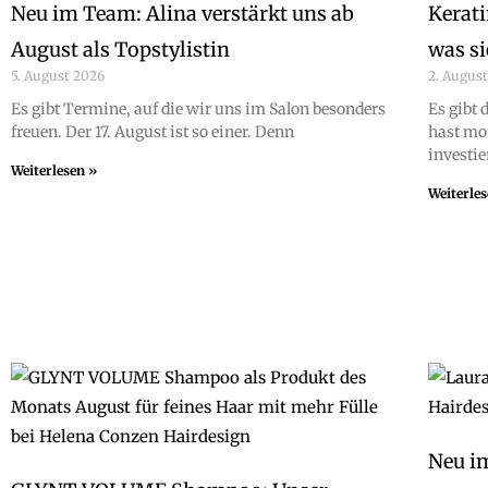
Neu im Team: Alina verstärkt uns ab
Kerati
August als Topstylistin
was si
5. August 2026
2. Augus
Es gibt Termine, auf die wir uns im Salon besonders
Es gibt
freuen. Der 17. August ist so einer. Denn
hast mo
investie
Weiterlesen »
Weiterle
Neu im