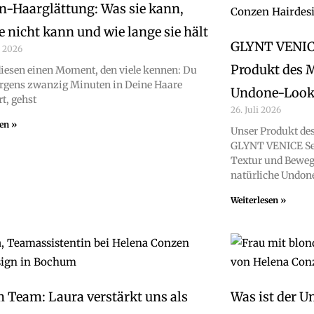
n-Haarglättung: Was sie kann,
e nicht kann und wie lange sie hält
GLYNT VENICE
t 2026
Produkt des M
 diesen einen Moment, den viele kennen: Du
rgens zwanzig Minuten in Deine Haare
Undone-Look
rt, gehst
26. Juli 2026
sen »
Unser Produkt de
GLYNT VENICE Sea 
Textur und Bewegu
natürliche Undon
Weiterlesen »
 Team: Laura verstärkt uns als
Was ist der U