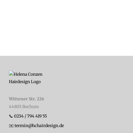
Wittener Str. 226
44803 Bochum
📞 0234 / 794 419 55
✉️ termin@hchairdesign.de